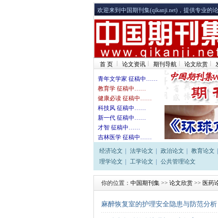
欢迎来到中国期刊集(qikanji.net)，提供
首 页
论文资讯
期刊导航
论文欣赏
青年文学家 征稿中……
教育学 征稿中……
健康必读 征稿中……
科技风 征稿中……
新一代 征稿中……
才智 征稿中……
吉林医学 征稿中……
经济论文
|
法学论文
|
政治论文
|
教育论文
|
理学论文
|
工学论文
|
公共管理论文
你的位置：
中国期刊集
>>
论文欣赏
>>
医药
麻醉恢复室的护理安全隐患与防范分析