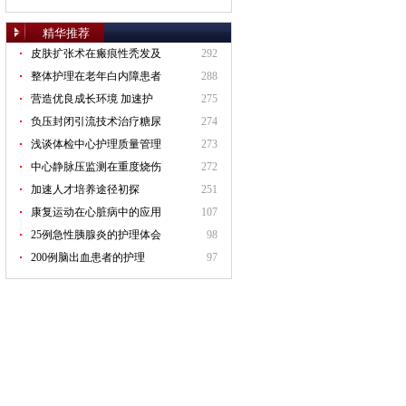
精华推荐
皮肤扩张术在瘢痕性秃发及
292
整体护理在老年白内障患者
288
营造优良成长环境 加速护
275
负压封闭引流技术治疗糖尿
274
浅谈体检中心护理质量管理
273
中心静脉压监测在重度烧伤
272
加速人才培养途径初探
251
康复运动在心脏病中的应用
107
25例急性胰腺炎的护理体会
98
200例脑出血患者的护理
97