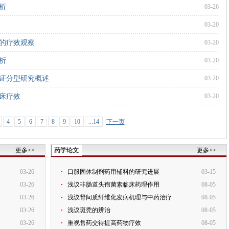
析
03-26
03-20
的疗效观察
03-20
析
03-20
证分型研究概述
03-20
床疗效
03-20
4
5
6
7
8
9
10
...14
下一页
更多>>
药学论文
更多>>
03-26
口服固体制剂药用辅料的研究进展
03-15
03-26
浅议非肠道头孢菌素临床药理作用
08-05
03-26
浅议肾间质纤维化发病机理与中药治疗
08-05
03-26
浅议斑秃的辨治
08-05
03-26
重视售药交待提高药物疗效
08-05