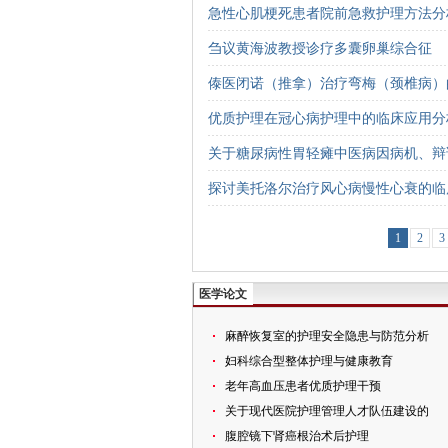
急性心肌梗死患者院前急救护理方法分
刍议黄海波教授诊疗多囊卵巢综合征
傣医闭诺（推拿）治疗弯梅（颈椎病）
优质护理在冠心病护理中的临床应用分
关于糖尿病性胃轻瘫中医病因病机、辩
探讨美托洛尔治疗风心病慢性心衰的临
1
2
3
医学论文
麻醉恢复室的护理安全隐患与防范分析
妇科综合型整体护理与健康教育
老年高血压患者优质护理干预
关于现代医院护理管理人才队伍建设的
腹腔镜下肾癌根治术后护理