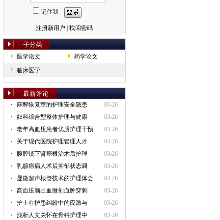
记住我
注册新用户
|
找回密码
子分类
医学论文
药学论文
临床医学
最新评论
麻醉恢复室的护理安全隐患
03-26
妇科综合型整体护理与健康
03-26
老年高血压患者优质护理干预
03-26
关于现代医院护理管理人才
03-26
腹腔镜下肾癌根治术后护理
03-26
乳腺癌病人术后抑郁状态调
03-26
显微超声根管技术的护理体会
03-26
高血压脑出血微创血肿穿刺
03-26
护士在护患纠纷中的应激与
03-26
浅析人文关怀在骨科护理中
03-26