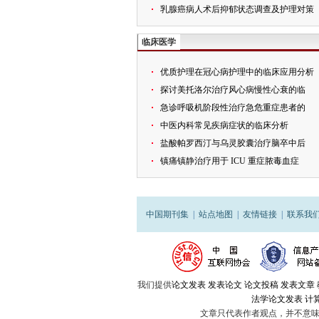
乳腺癌病人术后抑郁状态调查及护理对策
临床医学
优质护理在冠心病护理中的临床应用分析
探讨美托洛尔治疗风心病慢性心衰的临
急诊呼吸机阶段性治疗急危重症患者的
中医内科常见疾病症状的临床分析
盐酸帕罗西汀与乌灵胶囊治疗脑卒中后
镇痛镇静治疗用于 ICU 重症脓毒血症
中国期刊集
|
站点地图
|
友情链接
|
联系我
我们提供
论文发表
发表论文
论文投稿
发表文章
法学论文发表
计
文章只代表作者观点，并不意味着