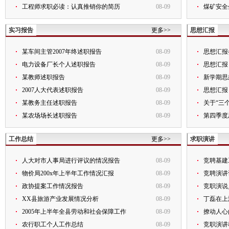
工程师求职必读：认真推销你的简历
08-09
煤矿安全
实习报告
更多>>
思想汇报
某车间主管2007年终述职报告
08-09
思想汇报
电力设备厂长个人述职报告
08-09
思想汇报
某教师述职报告
08-09
新学期思
2007人大代表述职报告
08-09
思想汇报
某教务主任述职报告
08-09
关于“三
某农场场长述职报告
08-09
第四季度
工作总结
更多>>
求职演讲
人大对市人事局进行评议的情况报告
08-09
竞聘基建
物价局200x年上半年工作情况汇报
08-09
竞聘演讲
政协提案工作情况报告
08-09
竞职演说
XX县旅游产业发展情况分析
08-09
丁磊在上
2005年上半年全县劳动和社会保障工作
08-09
撩动人心
农行职工个人工作总结
08-09
竞职演讲