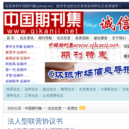
欢迎来到中国期刊集(qikanji.net)，提供专业的论文发表咨询和论文发表辅导！
首 页
论文资讯
期刊导航
论文欣赏
发表流程
诚信通道
关于我们
青年文学家 征稿中……
教育学 征稿中……
健康必读 征稿中……
科技风 征稿中……
新一代 征稿中……
才智 征稿中……
吉林医学 征稿中……
经济论文
|
法学论文
|
政治论文
|
教育论文
|
文史类论文
|
计算机论文
|
文化
理学论文
|
工学论文
|
公共管理论文
你的位置：
中国期刊集
>>
论文欣赏
>>
应用文
法人型联营协议书