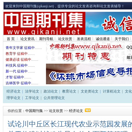
欢迎来到中国期刊集(qikanji.net)，提供专业的论文发表咨询和论文发表辅导！
首 页
论文资讯
期刊导航
论文欣赏
发表流程
诚信通道
关于我们
青年文学家 征稿中……
教育学 征稿中……
健康必读 征稿中……
科技风 征稿中……
新一代 征稿中……
才智 征稿中……
吉林医学 征稿中……
经济论文
|
法学论文
|
政治论文
|
教育论文
|
文史类论文
|
计算机论文
|
文化
理学论文
|
工学论文
|
公共管理论文
你的位置：
中国期刊集
>>
论文欣赏
>>
经济论文
试论川中丘区长江现代农业示范园发展