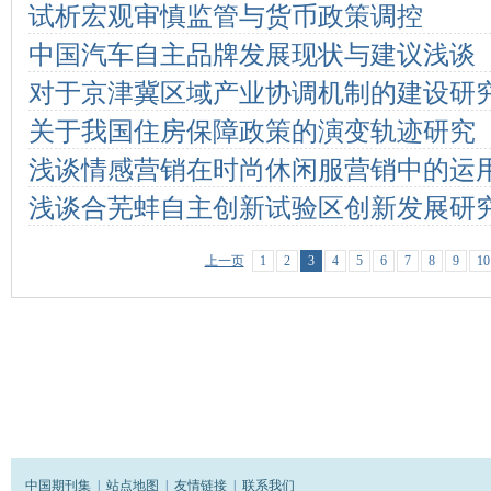
试析宏观审慎监管与货币政策调控
中国汽车自主品牌发展现状与建议浅谈
对于京津冀区域产业协调机制的建设研
关于我国住房保障政策的演变轨迹研究
浅谈情感营销在时尚休闲服营销中的运
浅谈合芜蚌自主创新试验区创新发展研
上一页
1
2
3
4
5
6
7
8
9
10
中国期刊集
|
站点地图
|
友情链接
|
联系我们