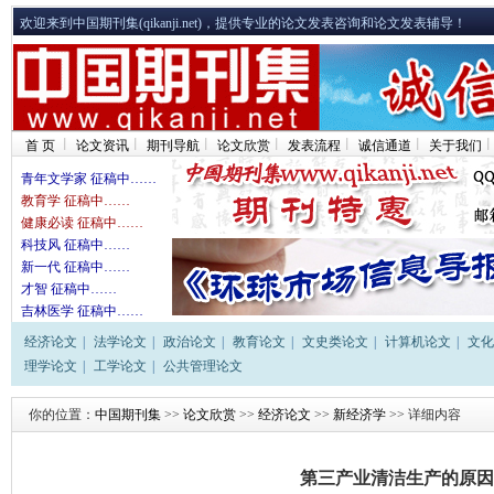
欢迎来到中国期刊集(qikanji.net)，提供专业的论文发表咨询和论文发表辅导！
首 页
论文资讯
期刊导航
论文欣赏
发表流程
诚信通道
关于我们
青年文学家 征稿中……
教育学 征稿中……
健康必读 征稿中……
科技风 征稿中……
新一代 征稿中……
才智 征稿中……
吉林医学 征稿中……
经济论文
|
法学论文
|
政治论文
|
教育论文
|
文史类论文
|
计算机论文
|
文化
理学论文
|
工学论文
|
公共管理论文
你的位置：
中国期刊集
>>
论文欣赏
>>
经济论文
>>
新经济学
>> 详细内容
第三产业清洁生产的原因