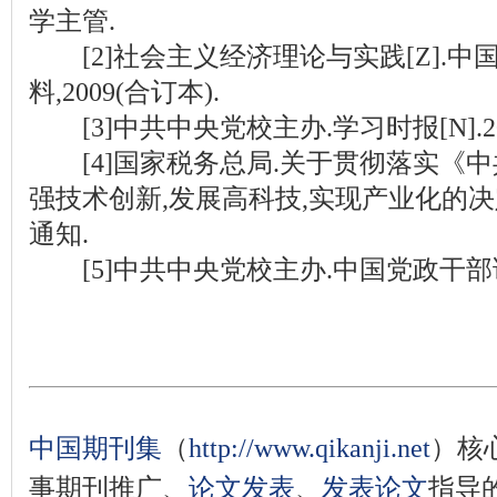
学主管.
[2]社会主义经济理论与实践[Z].中
料,2009(合订本).
[3]中共中央党校主办.学习时报[N].20
[4]国家税务总局.关于贯彻落实《
强技术创新,发展高科技,实现产业化的
通知.
[5]中共中央党校主办.中国党政干部论坛[Z
中国期刊集
（
http://www.qikanji.net
）核
事期刊推广、
论文发表
、
发表论文
指导