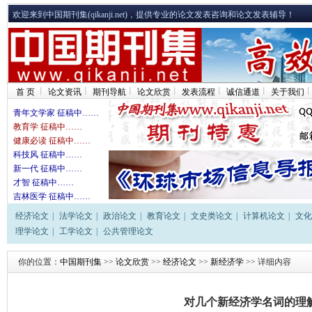
欢迎来到中国期刊集(qikanji.net)，提供专业的论文发表咨询和论文发表辅导！
首 页
论文资讯
期刊导航
论文欣赏
发表流程
诚信通道
关于我们
青年文学家 征稿中……
教育学 征稿中……
健康必读 征稿中……
科技风 征稿中……
新一代 征稿中……
才智 征稿中……
吉林医学 征稿中……
经济论文
|
法学论文
|
政治论文
|
教育论文
|
文史类论文
|
计算机论文
|
文化
理学论文
|
工学论文
|
公共管理论文
你的位置：
中国期刊集
>>
论文欣赏
>>
经济论文
>>
新经济学
>> 详细内容
对几个新经济学名词的理