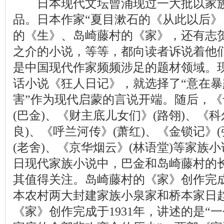
日本现代文坛曾涌现过一大批以家族
品。日本作家“夏目漱石的《从此以后
的《生》、岛崎藤村的《家》，还有志
之介的小说，等等，都向读者诉说着他们
是中国现代作家频频涉足的题材领域。
话小说《狂人日记》，就选择了“意在
害”作为现代启蒙的言说开端。随后，《
(巴金)、《财主底儿女们》(路翎)、《
良)、《呼兰河传》(萧红)、《金锁记》
(老舍)、《京华烟云》(林语堂)等家族
日现代家族小说中，巴金和岛崎藤村的
其值得关注。岛崎藤村的《家》创作完成
本
农村
两大封建家族小泉家和桥本家日
《家》创作完成于1931年，讲述的是“