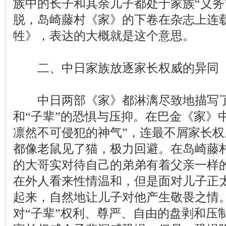
族中的长子和其余儿子都处于家族“义务
脱，岛崎藤村《家》的下卷在杂志上连
牲》，表达的大概就是这个意思。
二、中日家族放逐家长权威的异同
中日两部《家》都淋漓尽致地描写了
和“子辈”的恐惧与压抑。在巴金《家》
凛然不可侵犯的神气”，连最不屑家长
都像老鼠见了猫，极力回避。在岛崎藤
的大哥实对待自己的弟弟有着父亲一样
在外人看来性情温和，但是面对儿子正
起来，
自然
地让儿子对他产生敬畏之情
对“子辈”权利、尊严、自由的盘剥和压