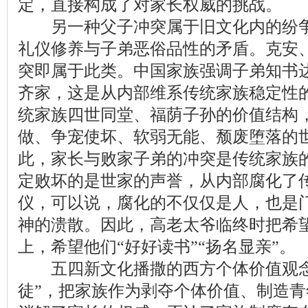
定，直接构成了对家长权威的挑战。
另一种父子冲突属于旧文化内的纷争
礼仪修养与子弟恶俗品性的矛盾。克安
突即属于此类。中国家族强调子弟知书
齐家，这是从内部维系传统家族稳定性
统家族四世同堂、福荫子孙的价值结构
做、争宠使坏、软弱无能、颓废堕落的
此，家长与败家子弟的冲突是传统家族
定败坏的是世家的声誉，从内部腐化了
仪，可以说，腐化的不仅仅是人，也是
神的溃散。因此，高老太爷临终时把希
上，希望他们“好好读书”“扬名显亲”。
五四新文化播撒的西方个体价值观念
徒”，把家族作为剥夺个体价值、制造