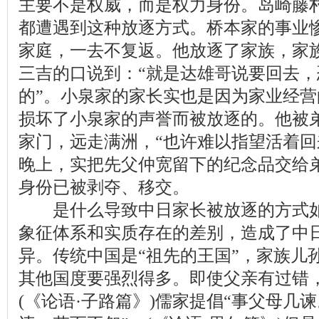
主要不是权威，而是权力身份。岛崎藤
都遭遇到这种放逐方式。桥本家的事业
家庭，一去不复返。他放逐了家族，家
三吉的口说到：“就是达雄哥说要回去
的”。小泉家的家长实也是因为家业经
损坏了小泉家的声誉而被放逐的。他被
家门，远走满洲，“也许难以指望活着回
晚上，实把先父仲宽留下的纪念品交给
身份已被剥夺、移交。
是什么导致中日家长被放逐的方式如
象征体系和实质存在的差别，造成了中
异。传统中国是“祖先的王国”，家族儿
其他国度要强烈得多。即使父亲有过错，
(《论语·子路篇》)儒家提倡“事父母几