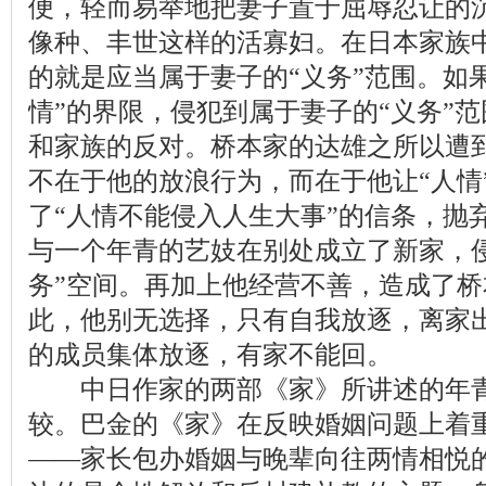
便，轻而易举地把妻子置于屈辱忍让的
像种、丰世这样的活寡妇。在日本家族
的就是应当属于妻子的“义务”范围。如果
情”的界限，侵犯到属于妻子的“义务”
和家族的反对。桥本家的达雄之所以遭
不在于他的放浪行为，而在于他让“人情”
了“人情不能侵入人生大事”的信条，抛
与一个年青的艺妓在别处成立了新家，
务”空间。再加上他经营不善，造成了
此，他别无选择，只有自我放逐，离家
的成员集体放逐，有家不能回。
中日作家的两部《家》所讲述的年青
较。巴金的《家》在反映婚姻问题上着
——家长包办婚姻与晚辈向往两情相悦