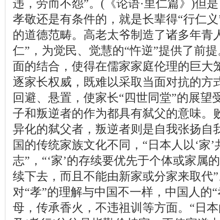
违，劳而不怨”。(《论语·里仁篇》)但
孝敬还是有条件的，就是长辈得“行仁义”
的道德范畴。高老太爷制造了诸多年青
仁”，为觉民、觉慧的“忤逆”提供了前提。
面的结合，使得在儒家家庭伦理的巨大
逐家长权威，既难以采取当面对抗的方
回避、悬置，使家长“四世同堂”的展望
子和叛逆者的作为都具有弑父的意味。
异化的弑父者，叛逆者则是自我张扬自
国的传统家族文化不同，“日本人以‘家
志”，“‘家’的存续要优先于个体或家属的
续下去，而且不能由新家或分家来取代
对“孝”的理解与中国不一样，中国人的
母，传承香火，不违祖训等方面。“日