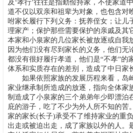
及‘孝行’往往是指勤俭持家，不使家道
道不仅以双亲和祖辈为对象，也包含对晚
咐家长履行下列义务：抚养侄女；让儿
理家产；保护那些需要保护的亲戚及其
本家和小泉家的几位家长被放逐或自我
因为他们没有尽到家长的义务，他们无
都没有很好履行孝道，他们是“不孝”的
体系和实质存在的差别，造成了中日家
如果依照家族的
发展
历程来看，岛
家业继承制所造成的放逐，指向全体家
制造成了小泉家的三个弟弟年少即漂泊
庇的游子，吃了不少为外人所不知的苦
家的家长(长子)承受不了维持家业的重
出走或被迫出走，成了家族以外的人。