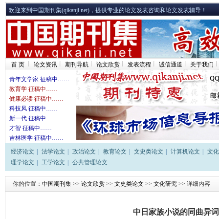
欢迎来到中国期刊集(qikanji.net)，提供专业的论文发表咨询和论文发表辅导！
首 页
论文资讯
期刊导航
论文欣赏
发表流程
诚信通道
关于我们
青年文学家 征稿中……
教育学 征稿中……
健康必读 征稿中……
科技风 征稿中……
新一代 征稿中……
才智 征稿中……
吉林医学 征稿中……
经济论文
|
法学论文
|
政治论文
|
教育论文
|
文史类论文
|
计算机论文
|
文化
理学论文
|
工学论文
|
公共管理论文
你的位置：
中国期刊集
>>
论文欣赏
>>
文史类论文
>>
文化研究
>> 详细内容
中日家族小说的同曲异词