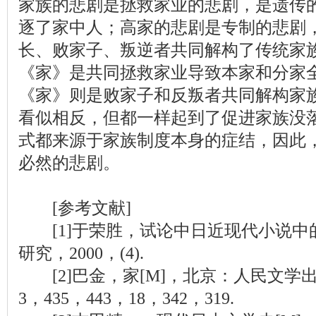
家族的悲剧是拯救家业的悲剧，是遗传的
逐了家中人；高家的悲剧是专制的悲剧
长、败家子、叛逆者共同解构了传统家
《家》是共同拯救家业导致本家和分家
《家》则是败家子和反叛者共同解构家
看似相反，但都一样起到了促进家族没
式都来源于家族制度本身的症结，因此
必然的悲剧。
[
参考
文献
]
[1]于荣胜，试论中日近
现代
小说中的
研究，2000，(4).
[2]巴金，家[M]，北京：人民文学出版社
3，435，443，18，342，319.