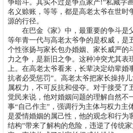
争暗斗。其实不过是争点家产!”私藏字
名义赊账，等等，都是高老太爷在世时
源的行径。
在巴金《家》中，最重要的争斗是父
等年青一代与高老太爷争的是权威，是
个性张扬与家长包办婚姻、家长威严的
力之争，是新旧之争。这种冲突尤其表
上。在高老太爷看来，长辈决定幼辈婚事
抗者必受惩罚”。高老太爷把家长操持
属权力，不可反抗和侵夺。对于接受了
觉民来说，他对婚姻问题的理解
自然
不
事“自己作主”，强调行为主体与权力主
是爱情婚姻的属己性，他的观念和行为
结构”带来了解构的危险，违逆了传统