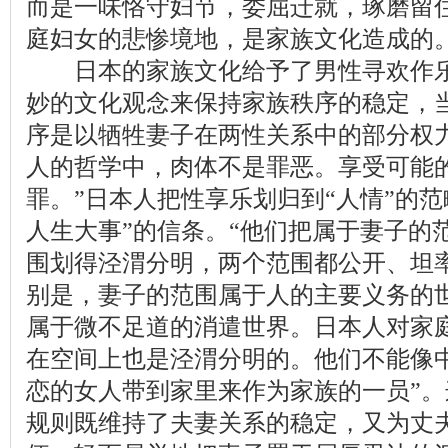
而是一味恪守妇节，委屈迁就，琢磨留
庭妇女的悲惨境地，是家族文化造成的
日本的家族文化给予了男性寻欢作乐
妙的文化观念来保持家族秩序的稳定，
序是以牺牲妻子在两性关系中的部分权
人的
哲学
中，肉体不是罪恶。享受可能
罪。”日本人把性享乐划归到“人情”的
人生大事”的信条。“他们把属于妻子的
围划得泾渭分明，两个范围都公开、坦
别是，妻子的范围属于人的主要义务的
属于微不足道的消遣世界。日本人对家庭
在空间上也是泾渭分明的。他们不能像
恋的女人带到家里来作为家族的一员”
规则既维持了夫妻关系的稳定，又为丈