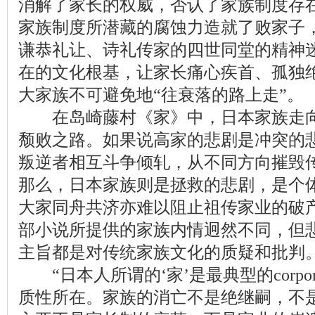
消解了家长的权威，否认了家族制度存
家族制度所潜藏的腐蚀力造就了败家子
谦恭礼让、诗礼传家的四世同堂的精神
在的文化根基，让家长痛心疾首、孤独
大家族不可避免地“往衰落的路上走”。
在岛崎藤村《家》中，日本家族走向
颓败之路。如果说高家的悲剧是冲突的
叛逆者相互斗争倾轧，从不同方向摧毁
那么，日本家族则是拯救的悲剧，是个
大家同舟共济亦难以阻止祖传家业的破
部小说所提供的家族内情迥然不同，但
主旨都是对传统家族文化的质疑和批判
“日本人所谓的‘家’是最典型的corpor
质性所在。家族的消亡不是绝继嗣，不