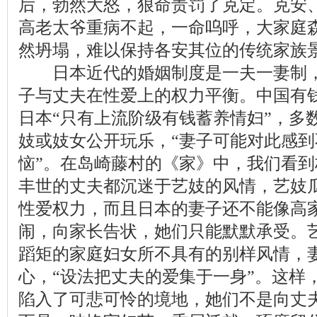
后，勃然大怒，狠命责罚了克定。克安
高老太爷重病不起，一命呜呼，大家庭
然坍塌，难以保持各安其位的传统家族
日本近代的婚姻制度是一夫一妻制，
子与丈夫在性爱上的权力平衡。中国有
日本“只有上流阶级有钱蓄养情妇”，多
妓或妓女公开玩乐，“妻子可能对此感
恼”。在岛崎藤村的《家》中，我们看
丰世的丈夫都沉迷于艺妓的风情，艺妓
性爱权力，而且日本的妻子还不能像高
闹，向家长告状，她们只能默默承受。
蹈矩的家庭妇女所不具有的别样风情，
心，“设法把丈夫的爱集于一身”。这样
陷入了可悲可怜的境地，她们不是向丈