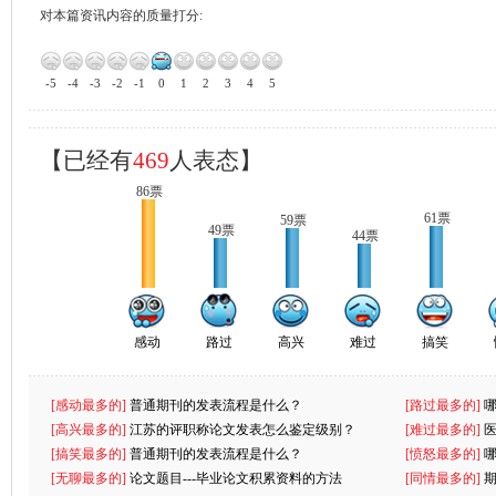
对本篇资讯内容的质量打分:
-5
-4
-3
-2
-1
0
1
2
3
4
5
【已经有
469
人表态】
86票
61票
59票
49票
44票
感动
路过
高兴
难过
搞笑
[感动最多的]
普通期刊的发表流程是什么？
[路过最多的]
[高兴最多的]
江苏的评职称论文发表怎么鉴定级别？
[难过最多的]
[搞笑最多的]
普通期刊的发表流程是什么？
[愤怒最多的]
[无聊最多的]
论文题目---毕业论文积累资料的方法
[同情最多的]