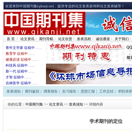
欢迎来到中国期刊集(qikanji.net)，提供专业的论文发表咨询和论文发表辅导！
首 页
论文资讯
期刊导航
论文欣赏
发表流程
诚信通道
关于我们
青年文学家 征稿中……
教育学 征稿中……
健康必读 征稿中……
科技风 征稿中……
新一代 征稿中……
才智 征稿中……
吉林医学 征稿中……
发表须知
|
期刊鉴别
|
调查报告
|
实习报告
|
思想汇报
|
工作总结
|
求职演讲
你的位置：
中国期刊集
>>
论文资讯
>>
发表须知
>> 详细内容
学术期刊的定位